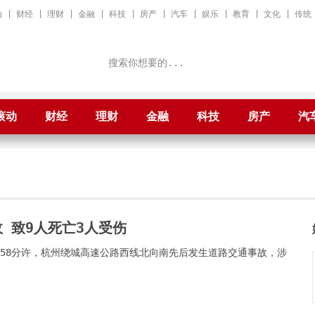
动
|
财经
|
理财
|
金融
|
科技
|
房产
|
汽车
|
娱乐
|
教育
|
文化
|
传统
滚动
财经
理财
金融
科技
房产
汽
 致9人死亡3人受伤
时58分许，杭州绕城高速公路西线北向南先后发生道路交通事故，涉