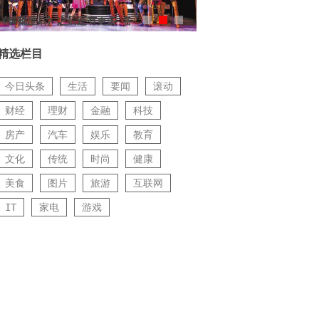
《长靴皇后》之后还有更多 各
路音乐剧给你“好看”
精选栏目
今日头条
生活
要闻
滚动
财经
理财
金融
科技
房产
汽车
娱乐
教育
文化
传统
时尚
健康
美食
图片
旅游
互联网
IT
家电
游戏