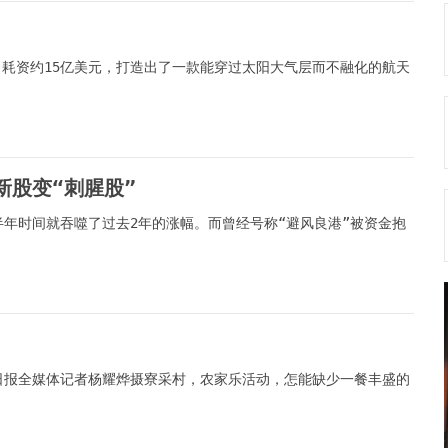
年、耗资约15亿美元，打造出了一款能穿过太阳大气层而不融化的航天
次新股变“刺腥股”
年时间就吞噬了过去2年的涨幅。而曾经号称“避风良港”被资金抱
日报全媒体记者杨耀烨摄寮采村，农家乐活动，怎能缺少一餐丰盛的