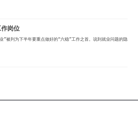
工作岗位
业”被列为下半年要重点做好的“六稳”工作之首。说到就业问题的隐
 产品与服务 | 服务条款 | 法律声明| 广告服务| 寻求报道| 征稿启事
苏头条 版权所有 CopyRight © 2003-2017 www.js.cntoutiao.ne
联系邮箱：315 541 185@qq.com